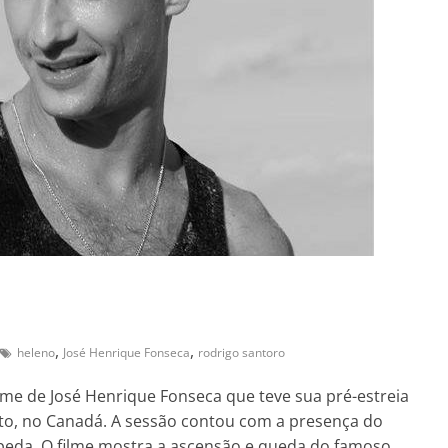
,
,
heleno
José Henrique Fonseca
rodrigo santoro
ilme de José Henrique Fonseca que teve sua pré-estreia
to, no Canadá. A sessão contou com a presença do
Cepeda. O filme mostra a ascensão e queda do famoso