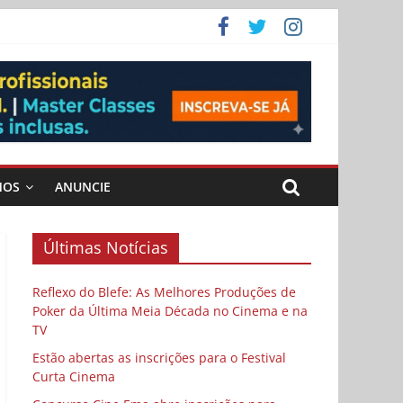
ema
MOS
ANUNCIE
Últimas Notícias
Reflexo do Blefe: As Melhores Produções de
Poker da Última Meia Década no Cinema e na
TV
Estão abertas as inscrições para o Festival
Curta Cinema