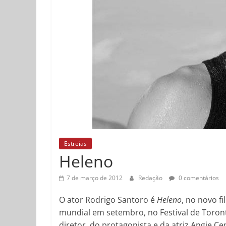
Estreias
Heleno
7 de março de 2012
Redação
0 comentários
O ator Rodrigo Santoro é
Heleno
, no novo f
mundial em setembro, no Festival de Toron
diretor, do protagonista e da atriz Angie 