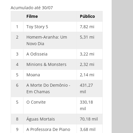
Acumulado até 30/07
Filme
Público
1
Toy Story 5
7,82 mi
2
Homem-Aranha: Um
5,31 mi
Novo Dia
3
A Odisseia
3,22 mi
4
Minions & Monsters
2,32 mi
5
Moana
2,14 mi
6
A Morte Do Demônio -
431,27
Em Chamas
mil
5
O Convite
330,18
mil
8
Águas Mortais
70,18 mil
9
A Professora De Piano
3,68 mil