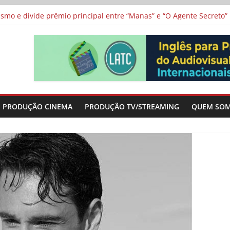
 protagonizam adaptação brasileira de série argentina para o cin
vismo e divide prêmio principal entre “Manas” e “O Agente Secreto”
 de Poker da Última Meia Década no Cinema e na TV
al Curta Cinema
lunos de escolas públicas
PRODUÇÃO CINEMA
PRODUÇÃO TV/STREAMING
QUEM SO