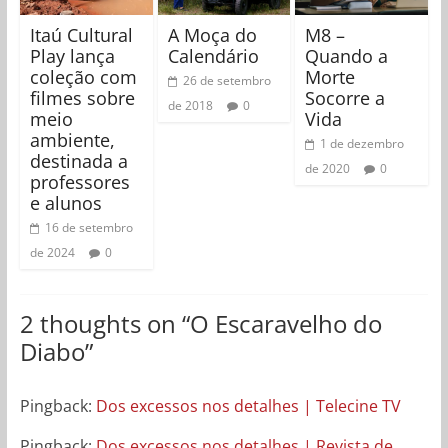
Itaú Cultural
A Moça do
M8 –
Play lança
Calendário
Quando a
coleção com
Morte
26 de setembro
filmes sobre
Socorre a
de 2018
0
meio
Vida
ambiente,
1 de dezembro
destinada a
de 2020
0
professores
e alunos
16 de setembro
de 2024
0
2 thoughts on “
O Escaravelho do
Diabo
”
Pingback:
Dos excessos nos detalhes | Telecine TV
Pingback:
Dos excessos nos detalhes | Revista de