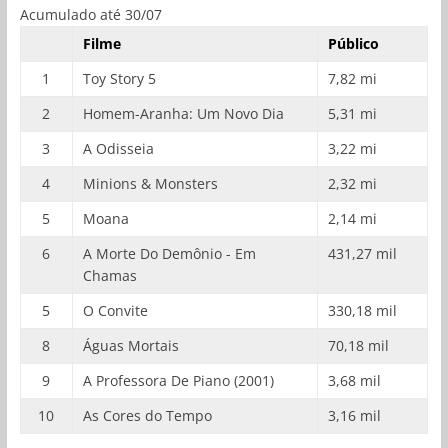
Acumulado até 30/07
Filme
Público
1
Toy Story 5
7,82 mi
2
Homem-Aranha: Um Novo Dia
5,31 mi
3
A Odisseia
3,22 mi
4
Minions & Monsters
2,32 mi
5
Moana
2,14 mi
6
A Morte Do Demônio - Em
431,27 mil
Chamas
5
O Convite
330,18 mil
8
Águas Mortais
70,18 mil
9
A Professora De Piano (2001)
3,68 mil
10
As Cores do Tempo
3,16 mil