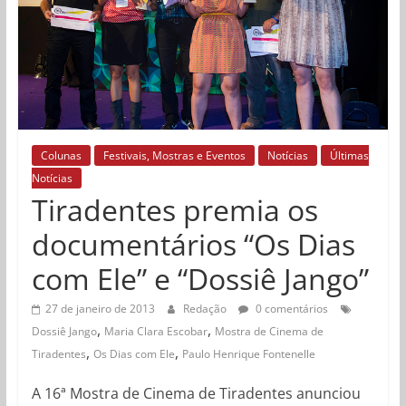
Colunas
Festivais, Mostras e Eventos
Notícias
Últimas
Notícias
Tiradentes premia os
documentários “Os Dias
com Ele” e “Dossiê Jango”
27 de janeiro de 2013
Redação
0 comentários
,
,
Dossiê Jango
Maria Clara Escobar
Mostra de Cinema de
,
,
Tiradentes
Os Dias com Ele
Paulo Henrique Fontenelle
A 16ª Mostra de Cinema de Tiradentes anunciou