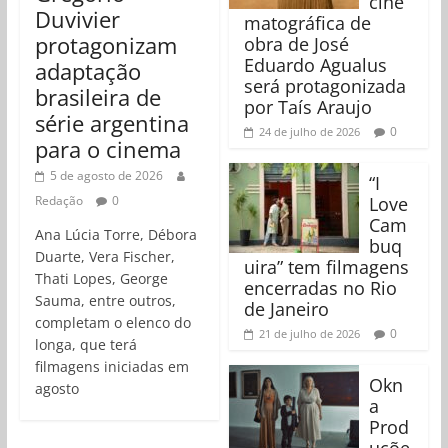
cine
Duvivier
matográfica de
protagonizam
obra de José
Eduardo Agualus
adaptação
será protagonizada
brasileira de
por Taís Araujo
série argentina
0
24 de julho de 2026
para o cinema
5 de agosto de 2026
“I
Redação
0
Love
Cam
Ana Lúcia Torre, Débora
buq
Duarte, Vera Fischer,
uira” tem filmagens
Thati Lopes, George
encerradas no Rio
Sauma, entre outros,
de Janeiro
completam o elenco do
0
21 de julho de 2026
longa, que terá
filmagens iniciadas em
Okn
agosto
a
Prod