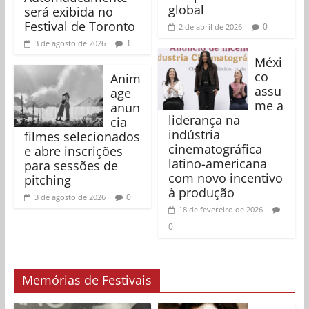
global
será exibida no
Festival de Toronto
0
2 de abril de 2026
1
3 de agosto de 2026
Méxi
co
Anim
assu
age
me a
anun
liderança na
cia
indústria
filmes selecionados
cinematográfica
e abre inscrições
latino-americana
para sessões de
com novo incentivo
pitching
à produção
0
3 de agosto de 2026
18 de fevereiro de 2026
0
Memórias de Festivais