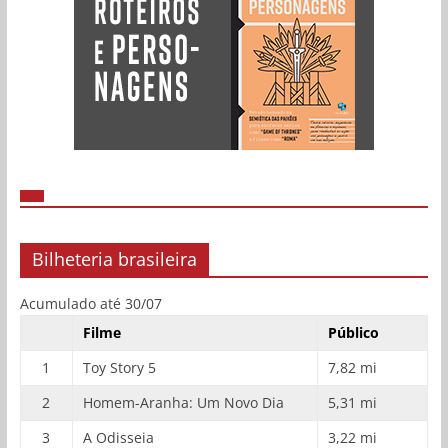
Bilheteria brasileira
Acumulado até 30/07
Filme
Público
1
Toy Story 5
7,82 mi
2
Homem-Aranha: Um Novo Dia
5,31 mi
3
A Odisseia
3,22 mi