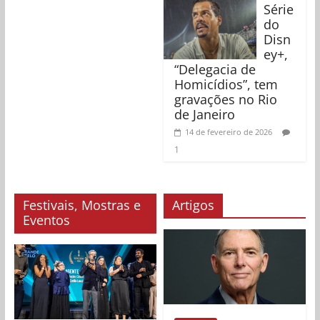
Série
do
Disn
ey+,
“Delegacia de
Homicídios”, tem
gravações no Rio
de Janeiro
14 de fevereiro de 2026
1
Festivais, Mostras e
Artigos
Eventos