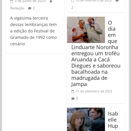
10 de fevereiro de 2025
5 de junho de 2025
2
Redação
2
A vigésima-terceira
O
dessas lembranças tem
dia
a edição do Festival de
em
Gramado de 1992 como
que
cenário
Linduarte Noronha
entregou um troféu
Aruanda a Cacá
Diegues e saboreou
bacalhoada na
madrugada de
Jampa
11 de setembro de 2023
0
Isab
elle
Hup