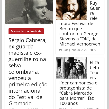
Ruy
Guer
ra
rele
mbra Festival de
Berlim que
Memórias de Festivais
confrontou George
Stevens a “OK”, de
Sérgio Cabrera,
Michael Verhoerven
ex-guarda
0
3 de junho de 2025
maoísta e ex-
guerrilheiro na
Eliza
selva
beth
colombiana,
Teix
venceu a
eira,
líder camponesa e
primeira edição
protagonista de
internacional
“Cabra Marcado
do Festival de
para Morrer”, faz
Gramado
100 anos