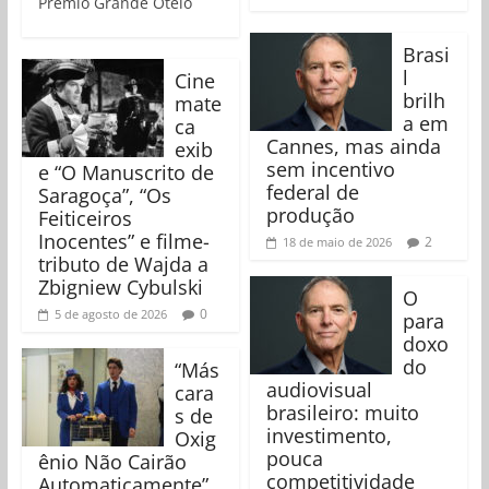
Prêmio Grande Otelo
Brasi
l
Cine
brilh
mate
a em
ca
Cannes, mas ainda
exib
sem incentivo
e “O Manuscrito de
federal de
Saragoça”, “Os
produção
Feiticeiros
Inocentes” e filme-
2
18 de maio de 2026
tributo de Wajda a
Zbigniew Cybulski
O
0
5 de agosto de 2026
para
doxo
do
“Más
audiovisual
cara
brasileiro: muito
s de
investimento,
Oxig
pouca
ênio Não Cairão
competitividade
Automaticamente”