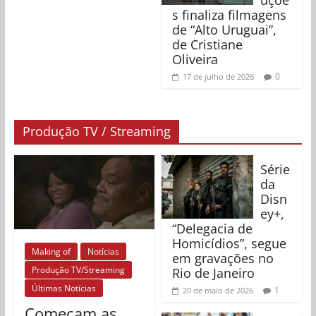
uçõe
s finaliza filmagens
de “Alto Uruguai”,
de Cristiane
Oliveira
0
17 de julho de 2026
Produção TV / Streaming
Série
da
Disn
ey+,
“Delegacia de
Homicídios”, segue
Making of
Notícias
em gravações no
Produção TV/Streaming
Rio de Janeiro
Últimas Notícias
1
20 de maio de 2026
Começam as