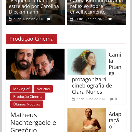
“Pequenas Criaturas”,
Carina Bini lança drama
estrelado por Carolina
reflexivo sobre
Dieckmmann
envelhecimento
21 de julho de 2026
1
21 de julho de 2026
1
Produção Cinema
Cami
la
Pitan
ga
protagonizará
cinebiografia de
Making of
Notícias
Clara Nunes
Produção Cinema
0
27 de julho de 2026
Últimas Notícias
Matheus
Adap
taçã
Nachtergaele e
o
Gregório