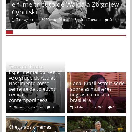
e filme-tributo de Wajda a Zbigniew
Cybulski
5 de agosto de 2026
Maria do Rosário Caetano
0
“Ecos do Teatro
Experimental do Negro”
vê o grupo de Abdias
Nascimento como
Canal Brasil estreia série
semente de coletivos
sobre as mulheres
cênicos
negras na música
contemporâneos
brasileira
29 de julho de 2026
0
24 de julho de 2026
1
Chega aos cinemas