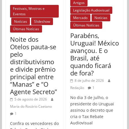
Artigos
Festivais, Mostras e
Legislação Audiovisual
Eventos
Mercado
Notícias
Notícias
Slideshow
Últimas Notícias
Últimas Notícias
Parabéns,
Noite dos
Uruguai! México
Otelos pauta-se
avançou. E o
pelo
Brasil, até
distributivismo
quando ficará
e divide prêmio
de fora?
principal entre
8 de julho de 2026
“Manas” e “O
Redação
1
Agente Secreto”
No dia 3 de julho, o
5 de agosto de 2026
presidente do Uruguai
Maria do Rosário Caetano
assinou o decreto que
1
cria o Tax Rebate
Audiovisual
Confira os vencedores do