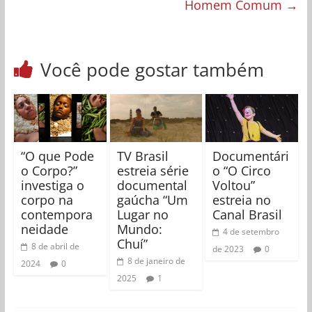
Homem Comum
→
Você pode gostar também
“O que Pode
TV Brasil
Documentári
o Corpo?”
estreia série
o “O Circo
investiga o
documental
Voltou”
corpo na
gaúcha “Um
estreia no
contempora
Lugar no
Canal Brasil
neidade
Mundo:
4 de setembro
Chuí”
8 de abril de
de 2023
0
8 de janeiro de
2024
0
2025
1