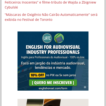
Feiticeiros Inocentes” e filme-tributo de Wajda a Zbigniew
Cybulski
“Máscaras de Oxigênio Não Cairão Automaticamente” será
exibida no Festival de Toronto