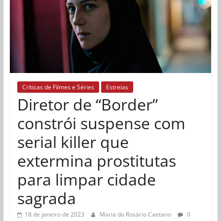
Críticas de Filmes e Séries
Estreias
Diretor de “Border”
constrói suspense com
serial killer que
extermina prostitutas
para limpar cidade
sagrada
18 de janeiro de 2023
Maria do Rosário Caetano
0