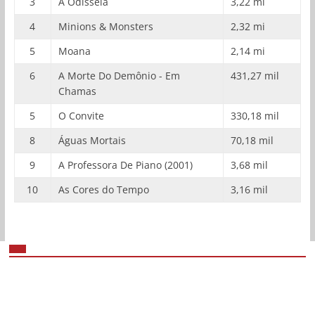
3
A Odisseia
3,22 mi
4
Minions & Monsters
2,32 mi
5
Moana
2,14 mi
6
A Morte Do Demônio - Em
431,27 mil
Chamas
5
O Convite
330,18 mil
8
Águas Mortais
70,18 mil
9
A Professora De Piano (2001)
3,68 mil
10
As Cores do Tempo
3,16 mil