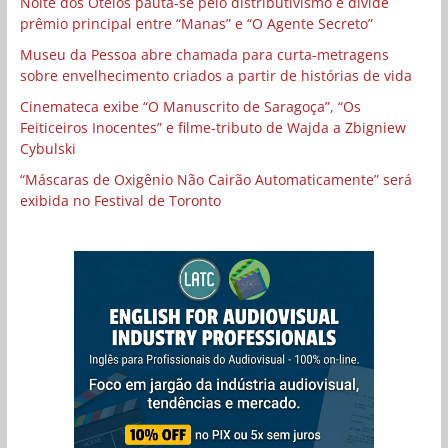
Noite dos Otelos pauta-se pelo distributivismo e divide
prêmio principal entre “Manas” e “O Agente Secreto”
Museu da Pessoa abre chamada para curta-metragens
sobre envelhecimento criados a partir de histórias de vida
Cinemateca exibe “O Manuscrito de Saragoça”, “Os
Feiticeiros Inocentes” e filme-tributo de Wajda a Zbigniew
Cybulski
“Máscaras de Oxigênio Não Cairão Automaticamente” será
exibida no Festival de Toronto