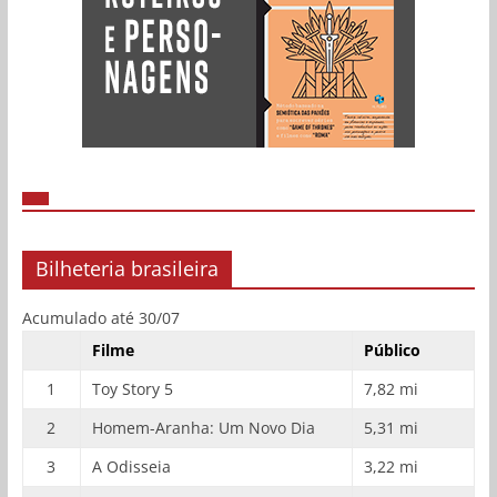
Bilheteria brasileira
Acumulado até 30/07
Filme
Público
1
Toy Story 5
7,82 mi
2
Homem-Aranha: Um Novo Dia
5,31 mi
3
A Odisseia
3,22 mi