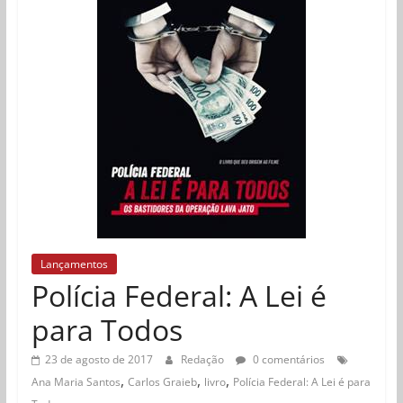
Lançamentos
Polícia Federal: A Lei é
para Todos
23 de agosto de 2017
Redação
0 comentários
,
,
,
Ana Maria Santos
Carlos Graieb
livro
Polícia Federal: A Lei é para