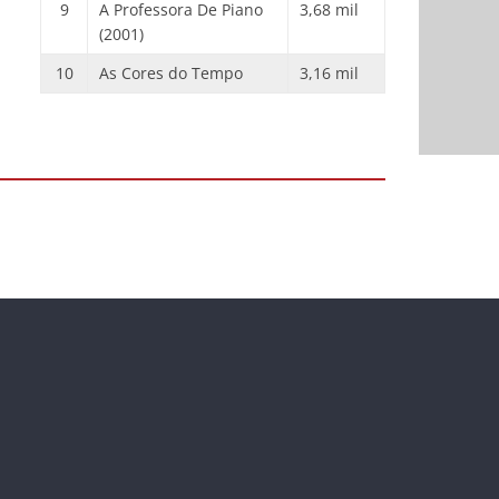
9
A Professora De Piano
3,68 mil
(2001)
10
As Cores do Tempo
3,16 mil