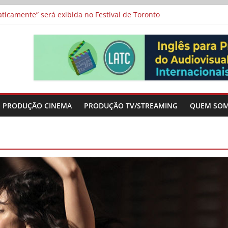
a”, “Os Feiticeiros Inocentes” e filme-tributo de Wajda a Zbigniew
icamente” será exibida no Festival de Toronto
 protagonizam adaptação brasileira de série argentina para o cin
vismo e divide prêmio principal entre “Manas” e “O Agente Secreto”
-metragens sobre envelhecimento criados a partir de histórias de
PRODUÇÃO CINEMA
PRODUÇÃO TV/STREAMING
QUEM SO