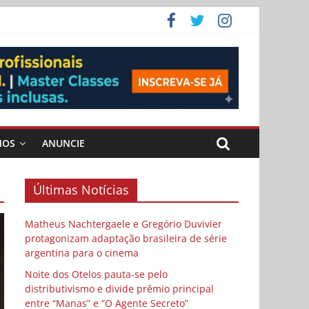
 Cybulski
ema
 vida
MOS
ANUNCIE
Últimas Notícias
Matheus Nachtergaele e Gregório Duvivier
protagonizam adaptação brasileira de série
argentina para o cinema
Noite dos Otelos pauta-se pelo
distributivismo e divide prêmio principal
entre “Manas” e “O Agente Secreto”