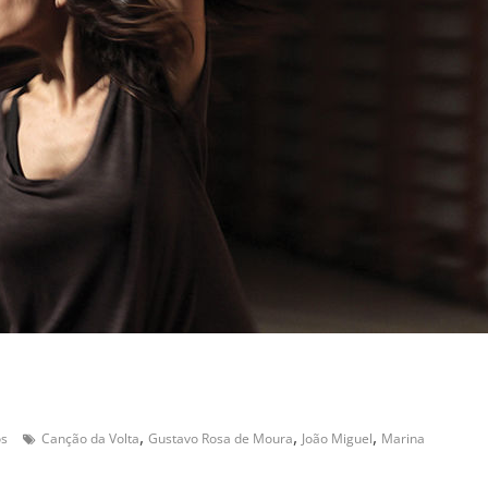
,
,
,
os
Canção da Volta
Gustavo Rosa de Moura
João Miguel
Marina