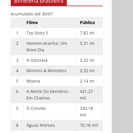
Bilheteria brasileira
Acumulado até 30/07
Filme
Público
1
Toy Story 5
7,82 mi
2
Homem-Aranha: Um
5,31 mi
Novo Dia
3
A Odisseia
3,22 mi
4
Minions & Monsters
2,32 mi
5
Moana
2,14 mi
6
A Morte Do Demônio -
431,27
Em Chamas
mil
5
O Convite
330,18
mil
8
Águas Mortais
70,18 mil