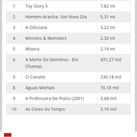
1
Toy Story 5
7,82 mi
2
Homem-Aranha: Um Novo Dia
5,31 mi
3
A Odisseia
3,22 mi
4
Minions & Monsters
2,32 mi
5
Moana
2,14 mi
6
A Morte Do Demônio - Em
431,27 mil
Chamas
5
O Convite
330,18 mil
8
Águas Mortais
70,18 mil
9
A Professora De Piano (2001)
3,68 mil
10
As Cores do Tempo
3,16 mil