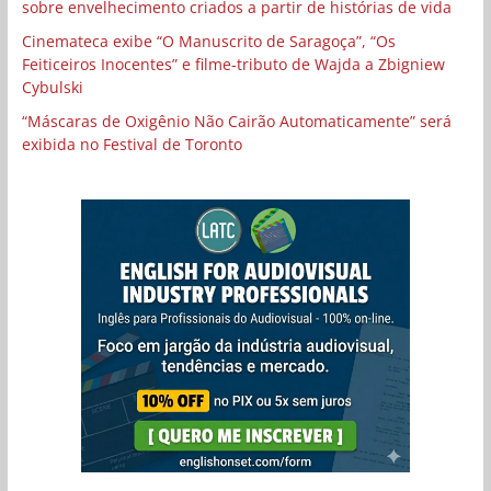
sobre envelhecimento criados a partir de histórias de vida
Cinemateca exibe “O Manuscrito de Saragoça”, “Os
Feiticeiros Inocentes” e filme-tributo de Wajda a Zbigniew
Cybulski
“Máscaras de Oxigênio Não Cairão Automaticamente” será
exibida no Festival de Toronto