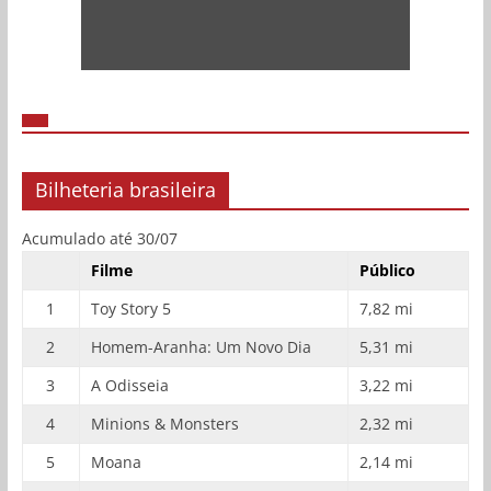
Bilheteria brasileira
Acumulado até 30/07
Filme
Público
1
Toy Story 5
7,82 mi
2
Homem-Aranha: Um Novo Dia
5,31 mi
3
A Odisseia
3,22 mi
4
Minions & Monsters
2,32 mi
5
Moana
2,14 mi