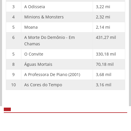
3
A Odisseia
3,22 mi
4
Minions & Monsters
2,32 mi
5
Moana
2,14 mi
6
A Morte Do Demônio - Em
431,27 mil
Chamas
5
O Convite
330,18 mil
8
Águas Mortais
70,18 mil
9
A Professora De Piano (2001)
3,68 mil
10
As Cores do Tempo
3,16 mil