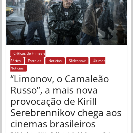
Críticas de Filmes e
Séries
Estreias
Notícias
Slideshow
Últimas
Notícias
“Limonov, o Camaleão
Russo”, a mais nova
provocação de Kirill
Serebrennikov chega aos
cinemas brasileiros