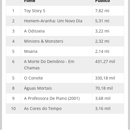
Filme
Público
1
Toy Story 5
7,82 mi
2
Homem-Aranha: Um Novo Dia
5,31 mi
3
A Odisseia
3,22 mi
4
Minions & Monsters
2,32 mi
5
Moana
2,14 mi
6
A Morte Do Demônio - Em
431,27 mil
Chamas
5
O Convite
330,18 mil
8
Águas Mortais
70,18 mil
9
A Professora De Piano (2001)
3,68 mil
10
As Cores do Tempo
3,16 mil