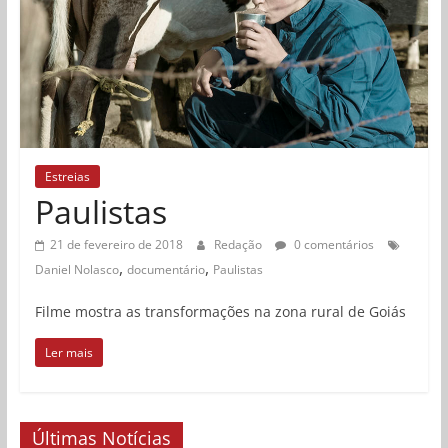
Estreias
Paulistas
21 de fevereiro de 2018
Redação
0 comentários
,
,
Daniel Nolasco
documentário
Paulistas
Filme mostra as transformações na zona rural de Goiás
Ler mais
Últimas Notícias