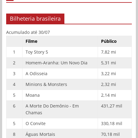
Bilheteria brasileira
Acumulado até 30/07
Filme
Público
1
Toy Story 5
7,82 mi
2
Homem-Aranha: Um Novo Dia
5,31 mi
3
A Odisseia
3,22 mi
4
Minions & Monsters
2,32 mi
5
Moana
2,14 mi
6
A Morte Do Demônio - Em
431,27 mil
Chamas
5
O Convite
330,18 mil
8
Águas Mortais
70,18 mil