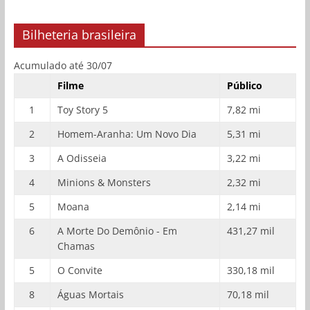
Bilheteria brasileira
Acumulado até 30/07
Filme
Público
1
Toy Story 5
7,82 mi
2
Homem-Aranha: Um Novo Dia
5,31 mi
3
A Odisseia
3,22 mi
4
Minions & Monsters
2,32 mi
5
Moana
2,14 mi
6
A Morte Do Demônio - Em
431,27 mil
Chamas
5
O Convite
330,18 mil
8
Águas Mortais
70,18 mil