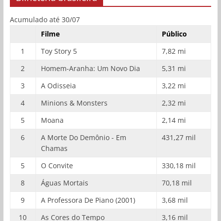
Acumulado até 30/07
Filme
Público
1
Toy Story 5
7,82 mi
2
Homem-Aranha: Um Novo Dia
5,31 mi
3
A Odisseia
3,22 mi
4
Minions & Monsters
2,32 mi
5
Moana
2,14 mi
6
A Morte Do Demônio - Em
431,27 mil
Chamas
5
O Convite
330,18 mil
8
Águas Mortais
70,18 mil
9
A Professora De Piano (2001)
3,68 mil
10
As Cores do Tempo
3,16 mil