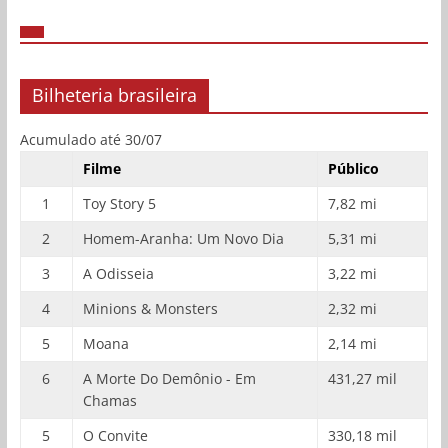
Bilheteria brasileira
Acumulado até 30/07
Filme
Público
1
Toy Story 5
7,82 mi
2
Homem-Aranha: Um Novo Dia
5,31 mi
3
A Odisseia
3,22 mi
4
Minions & Monsters
2,32 mi
5
Moana
2,14 mi
6
A Morte Do Demônio - Em
431,27 mil
Chamas
5
O Convite
330,18 mil