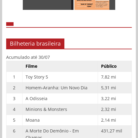
Bilheteria brasileira
Acumulado até 30/07
Filme
Público
1
Toy Story 5
7,82 mi
2
Homem-Aranha: Um Novo Dia
5,31 mi
3
A Odisseia
3,22 mi
4
Minions & Monsters
2,32 mi
5
Moana
2,14 mi
6
A Morte Do Demônio - Em
431,27 mil
Chamas