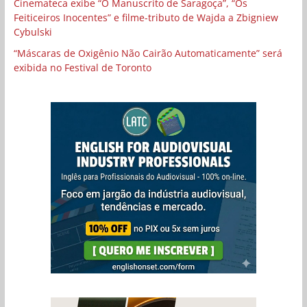
Cinemateca exibe “O Manuscrito de Saragoça”, “Os
Feiticeiros Inocentes” e filme-tributo de Wajda a Zbigniew
Cybulski
“Máscaras de Oxigênio Não Cairão Automaticamente” será
exibida no Festival de Toronto