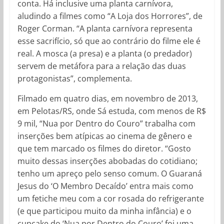
conta. Há inclusive uma planta carnívora,
aludindo a filmes como “A Loja dos Horrores”, de
Roger Corman. “A planta carnívora representa
esse sacrifício, só que ao contrário do filme ele é
real. A mosca (a presa) e a planta (o predador)
servem de metáfora para a relação das duas
protagonistas”, complementa.
Filmado em quatro dias, em novembro de 2013,
em Pelotas/RS, onde Sá estuda, com menos de R$
9 mil, “Nua por Dentro do Couro” trabalha com
inserções bem atípicas ao cinema de gênero e
que tem marcado os filmes do diretor. “Gosto
muito dessas inserções abobadas do cotidiano;
tenho um apreço pelo senso comum. O Guaraná
Jesus do ‘O Membro Decaído’ entra mais como
um fetiche meu com a cor rosada do refrigerante
(e que participou muito da minha infância) e o
cupcake do ‘Nua por Dentro do Couro’ foi uma