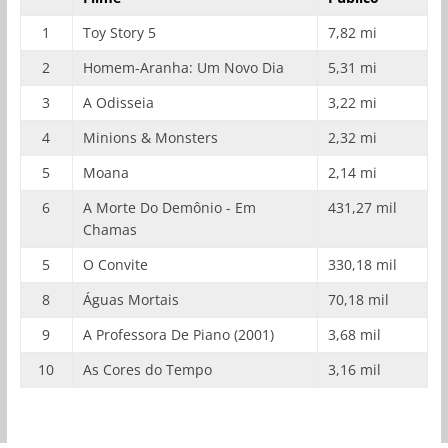
1
Toy Story 5
7,82 mi
2
Homem-Aranha: Um Novo Dia
5,31 mi
3
A Odisseia
3,22 mi
4
Minions & Monsters
2,32 mi
5
Moana
2,14 mi
6
A Morte Do Demônio - Em
431,27 mil
Chamas
5
O Convite
330,18 mil
8
Águas Mortais
70,18 mil
9
A Professora De Piano (2001)
3,68 mil
10
As Cores do Tempo
3,16 mil