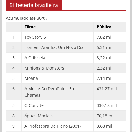
Bilheteria brasileira
Acumulado até 30/07
Filme
Público
1
Toy Story 5
7,82 mi
2
Homem-Aranha: Um Novo Dia
5,31 mi
3
A Odisseia
3,22 mi
4
Minions & Monsters
2,32 mi
5
Moana
2,14 mi
6
A Morte Do Demônio - Em
431,27 mil
Chamas
5
O Convite
330,18 mil
8
Águas Mortais
70,18 mil
9
A Professora De Piano (2001)
3,68 mil