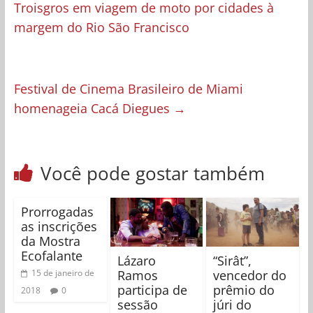
Troisgros em viagem de moto por cidades à
margem do Rio São Francisco
Festival de Cinema Brasileiro de Miami
homenageia Cacá Diegues
→
Você pode gostar também
Prorrogadas
as inscrições
da Mostra
Ecofalante
Lázaro
“Sirât”,
Ramos
vencedor do
15 de janeiro de
participa de
prêmio do
2018
0
sessão
júri do