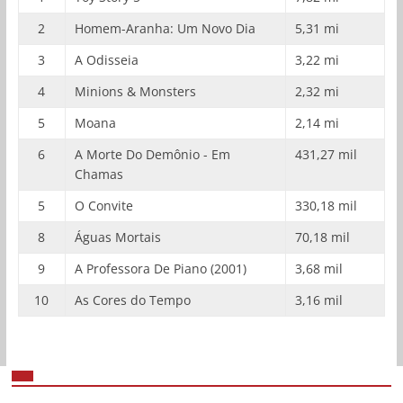
2
Homem-Aranha: Um Novo Dia
5,31 mi
3
A Odisseia
3,22 mi
4
Minions & Monsters
2,32 mi
5
Moana
2,14 mi
6
A Morte Do Demônio - Em
431,27 mil
Chamas
5
O Convite
330,18 mil
8
Águas Mortais
70,18 mil
9
A Professora De Piano (2001)
3,68 mil
10
As Cores do Tempo
3,16 mil