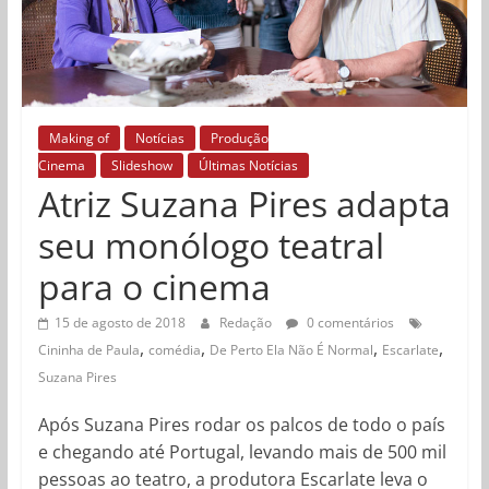
Making of
Notícias
Produção
Cinema
Slideshow
Últimas Notícias
Atriz Suzana Pires adapta
seu monólogo teatral
para o cinema
15 de agosto de 2018
Redação
0 comentários
,
,
,
,
Cininha de Paula
comédia
De Perto Ela Não É Normal
Escarlate
Suzana Pires
Após Suzana Pires ​rodar os palcos de todo o país
e chegando até Portugal, levando mais de 500 mil
pessoas ao teatro, a produtora Escarlate leva o