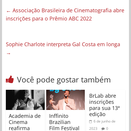
←
Associação Brasileira de Cinematografia abre
inscrições para o Prêmio ABC 2022
Sophie Charlote interpreta Gal Costa em longa
→
Você pode gostar também
BrLab abre
inscrições
para sua 13ª
edição
Academia de
Inffinito
Cinema
Brazilian
6 de junho de
reafirma
Film Festival
2023
0