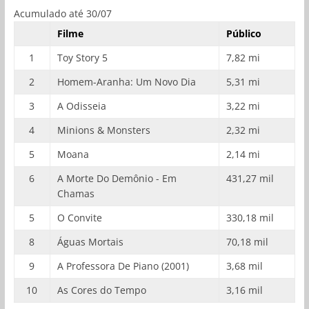
Acumulado até 30/07
Filme
Público
1
Toy Story 5
7,82 mi
2
Homem-Aranha: Um Novo Dia
5,31 mi
3
A Odisseia
3,22 mi
4
Minions & Monsters
2,32 mi
5
Moana
2,14 mi
6
A Morte Do Demônio - Em
431,27 mil
Chamas
5
O Convite
330,18 mil
8
Águas Mortais
70,18 mil
9
A Professora De Piano (2001)
3,68 mil
10
As Cores do Tempo
3,16 mil