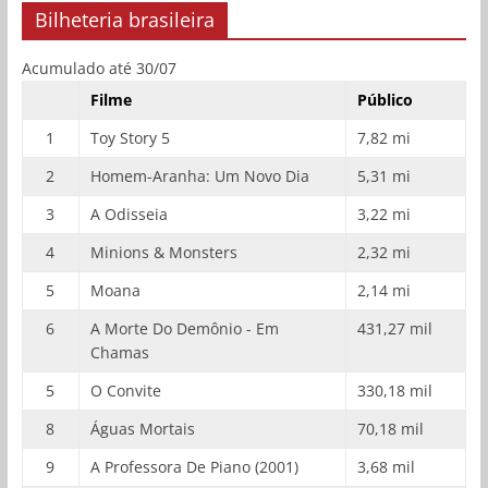
Bilheteria brasileira
Acumulado até 30/07
Filme
Público
1
Toy Story 5
7,82 mi
2
Homem-Aranha: Um Novo Dia
5,31 mi
3
A Odisseia
3,22 mi
4
Minions & Monsters
2,32 mi
5
Moana
2,14 mi
6
A Morte Do Demônio - Em
431,27 mil
Chamas
5
O Convite
330,18 mil
8
Águas Mortais
70,18 mil
9
A Professora De Piano (2001)
3,68 mil