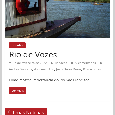
Estreias
Rio de Vozes
15 de fevereiro de 2022
Redação
0 comentários
,
,
,
Andrea Santana
documentário
Jean-Pierre Duret
Rio de Vozes
Filme mostra importância do Rio São Francisco
Ler mais
Últimas Notícias