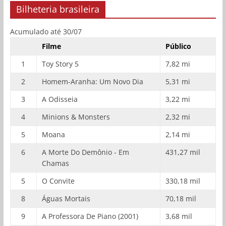
Bilheteria brasileira
Acumulado até 30/07
Filme
Público
1
Toy Story 5
7,82 mi
2
Homem-Aranha: Um Novo Dia
5,31 mi
3
A Odisseia
3,22 mi
4
Minions & Monsters
2,32 mi
5
Moana
2,14 mi
6
A Morte Do Demônio - Em
431,27 mil
Chamas
5
O Convite
330,18 mil
8
Águas Mortais
70,18 mil
9
A Professora De Piano (2001)
3,68 mil