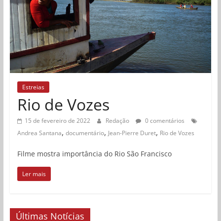
Estreias
Rio de Vozes
15 de fevereiro de 2022
Redação
0 comentários
,
,
,
Andrea Santana
documentário
Jean-Pierre Duret
Rio de Vozes
Filme mostra importância do Rio São Francisco
Ler mais
Últimas Notícias