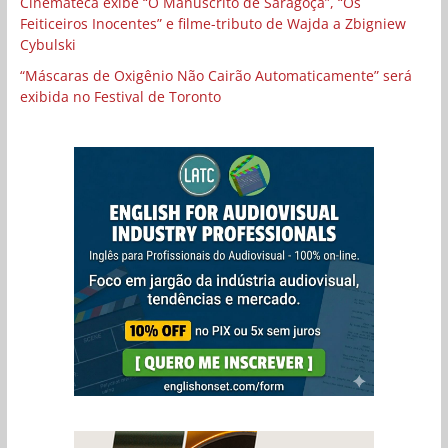
Cinemateca exibe “O Manuscrito de Saragoça”, “Os
Feiticeiros Inocentes” e filme-tributo de Wajda a Zbigniew
Cybulski
“Máscaras de Oxigênio Não Cairão Automaticamente” será
exibida no Festival de Toronto