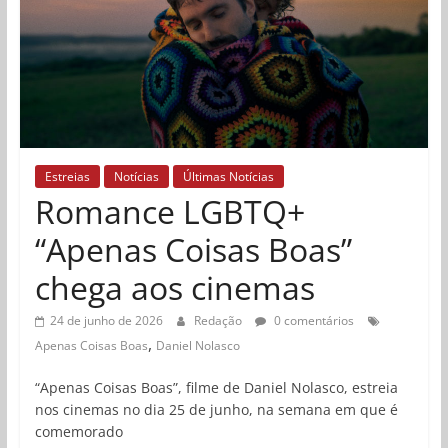
Estreias
Notícias
Últimas Notícias
Romance LGBTQ+
“Apenas Coisas Boas”
chega aos cinemas
24 de junho de 2026
Redação
0 comentários
,
Apenas Coisas Boas
Daniel Nolasco
“Apenas Coisas Boas”, filme de Daniel Nolasco, estreia
nos cinemas no dia 25 de junho, na semana em que é
comemorado