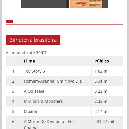
Bilheteria brasileira
Acumulado até 30/07
Filme
Público
1
Toy Story 5
7,82 mi
2
Homem-Aranha: Um Novo Dia
5,31 mi
3
A Odisseia
3,22 mi
4
Minions & Monsters
2,32 mi
5
Moana
2,14 mi
6
A Morte Do Demônio - Em
431,27 mil
Chamas