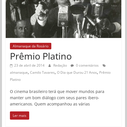
Almanaque da Rosário
Prêmio Platino
23 de abril de 2014
Redação
0 comentários
,
,
,
almanaque
Camilo Tavares
O Dia que Durou 21 Anos
Prêmio
Platino
O cinema brasileiro terá que mover mundos para
manter um bom diálogo com seus pares ibero-
americanos. Quem acompanhou as várias
Ler mais