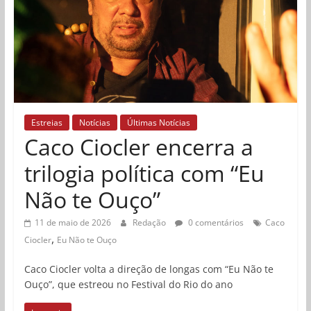
Estreias
Notícias
Últimas Notícias
Caco Ciocler encerra a
trilogia política com “Eu
Não te Ouço”
11 de maio de 2026
Redação
0 comentários
Caco
,
Ciocler
Eu Não te Ouço
Caco Ciocler volta a direção de longas com “Eu Não te
Ouço”, que estreou no Festival do Rio do ano