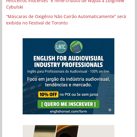
Feiticeiros Inocentes” e filme-tributo de Wajda a Zbigniew
Cybulski
“Máscaras de Oxigênio Não Cairão Automaticamente” será
exibida no Festival de Toronto