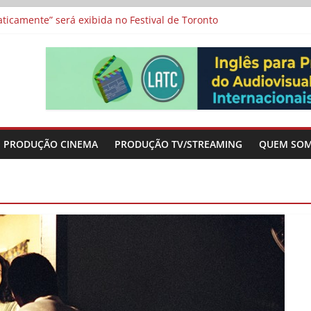
a”, “Os Feiticeiros Inocentes” e filme-tributo de Wajda a Zbigniew
icamente” será exibida no Festival de Toronto
 protagonizam adaptação brasileira de série argentina para o cin
vismo e divide prêmio principal entre “Manas” e “O Agente Secreto”
-metragens sobre envelhecimento criados a partir de histórias de
PRODUÇÃO CINEMA
PRODUÇÃO TV/STREAMING
QUEM SO