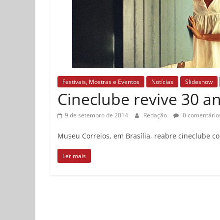
Festivais, Mostras e Eventos
Notícias
Slideshow
Cineclube revive 30 a
9 de setembro de 2014
Redação
0 comentário
Museu Correios, em Brasília, reabre cineclube com
Ler mais