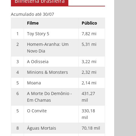
Bilheteria brasileira
Acumulado até 30/07
Filme
Público
1
Toy Story 5
7,82 mi
2
Homem-Aranha: Um
5,31 mi
Novo Dia
3
A Odisseia
3,22 mi
4
Minions & Monsters
2,32 mi
5
Moana
2,14 mi
6
A Morte Do Demônio -
431,27
Em Chamas
mil
5
O Convite
330,18
mil
8
Águas Mortais
70,18 mil