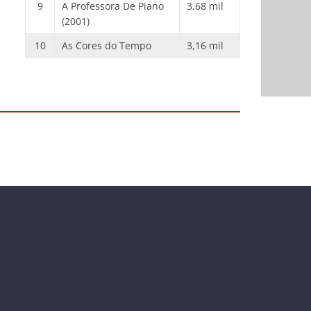
9
A Professora De Piano
3,68 mil
(2001)
10
As Cores do Tempo
3,16 mil