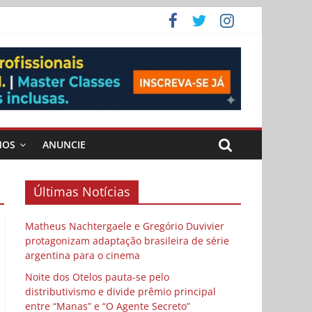
 Cybulski
ema
 vida
MOS
ANUNCIE
Últimas Notícias
Matheus Nachtergaele e Gregório Duvivier
protagonizam adaptação brasileira de série
argentina para o cinema
Noite dos Otelos pauta-se pelo
distributivismo e divide prêmio principal
entre “Manas” e “O Agente Secreto”