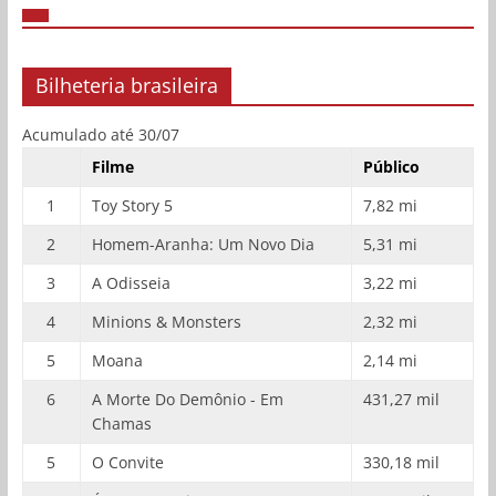
Bilheteria brasileira
Acumulado até 30/07
Filme
Público
1
Toy Story 5
7,82 mi
2
Homem-Aranha: Um Novo Dia
5,31 mi
3
A Odisseia
3,22 mi
4
Minions & Monsters
2,32 mi
5
Moana
2,14 mi
6
A Morte Do Demônio - Em
431,27 mil
Chamas
5
O Convite
330,18 mil