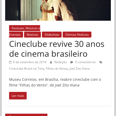
Festivais, Mostras e
Eventos
Notícias
Slideshow
Últimas Notícias
Cineclube revive 30 anos
de cinema brasileiro
9 de setembro de 2014
Redação
0 comentários
,
,
Cineclube Brasil na Tela
Filhas do Vento
Joel Zito Viana
Museu Correios, em Brasília, reabre cineclube com o
filme “Filhas do Vento”, de Joel Zito Viana
Ler mais