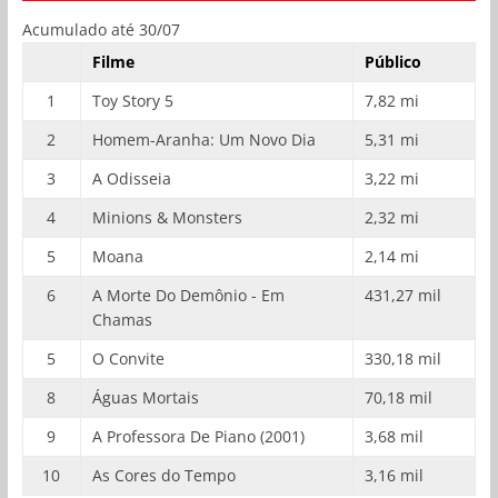
Acumulado até 30/07
Filme
Público
1
Toy Story 5
7,82 mi
2
Homem-Aranha: Um Novo Dia
5,31 mi
3
A Odisseia
3,22 mi
4
Minions & Monsters
2,32 mi
5
Moana
2,14 mi
6
A Morte Do Demônio - Em
431,27 mil
Chamas
5
O Convite
330,18 mil
8
Águas Mortais
70,18 mil
9
A Professora De Piano (2001)
3,68 mil
10
As Cores do Tempo
3,16 mil