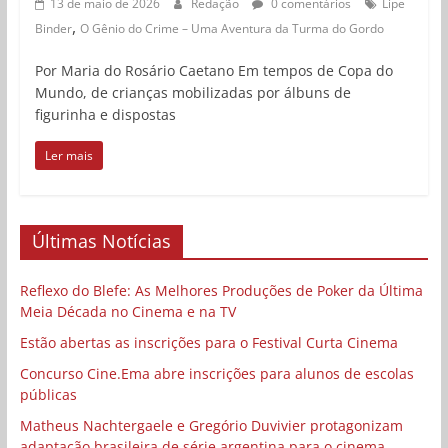
13 de maio de 2026
Redação
0 comentários
Lipe
,
Binder
O Gênio do Crime – Uma Aventura da Turma do Gordo
Por Maria do Rosário Caetano Em tempos de Copa do
Mundo, de crianças mobilizadas por álbuns de
figurinha e dispostas
Ler mais
Últimas Notícias
Reflexo do Blefe: As Melhores Produções de Poker da Última
Meia Década no Cinema e na TV
Estão abertas as inscrições para o Festival Curta Cinema
Concurso Cine.Ema abre inscrições para alunos de escolas
públicas
Matheus Nachtergaele e Gregório Duvivier protagonizam
adaptação brasileira de série argentina para o cinema