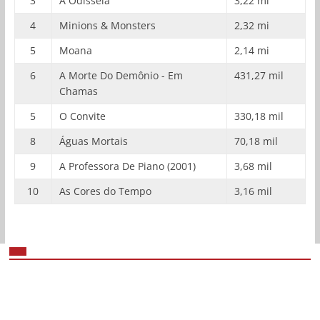
3
A Odisseia
3,22 mi
4
Minions & Monsters
2,32 mi
5
Moana
2,14 mi
6
A Morte Do Demônio - Em
431,27 mil
Chamas
5
O Convite
330,18 mil
8
Águas Mortais
70,18 mil
9
A Professora De Piano (2001)
3,68 mil
10
As Cores do Tempo
3,16 mil