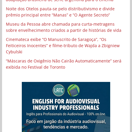
Noite dos Otelos pauta-se pelo distributivismo e divide
prêmio principal entre “Manas” e “O Agente Secreto”
Museu da Pessoa abre chamada para curta-metragens
sobre envelhecimento criados a partir de histórias de vida
Cinemateca exibe “O Manuscrito de Saragoça”, “Os
Feiticeiros Inocentes” e filme-tributo de Wajda a Zbigniew
Cybulski
“Máscaras de Oxigênio Não Cairão Automaticamente” será
exibida no Festival de Toronto