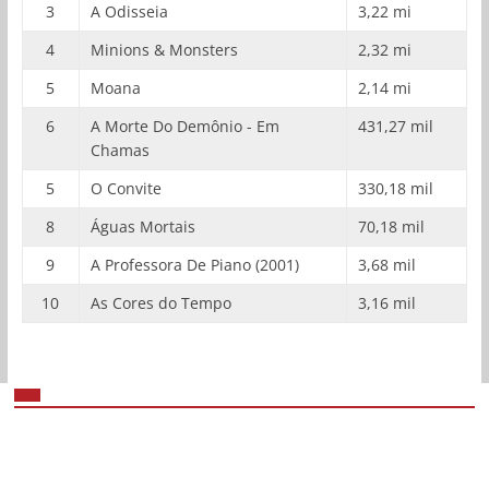
3
A Odisseia
3,22 mi
4
Minions & Monsters
2,32 mi
5
Moana
2,14 mi
6
A Morte Do Demônio - Em
431,27 mil
Chamas
5
O Convite
330,18 mil
8
Águas Mortais
70,18 mil
9
A Professora De Piano (2001)
3,68 mil
10
As Cores do Tempo
3,16 mil