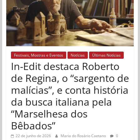
Festivais, Mostras e Eventos
Notícias
Últimas Notícias
In-Edit destaca Roberto
de Regina, o “sargento de
malícias”, e conta história
da busca italiana pela
“Marselhesa dos
Bêbados”
22 de junho de 2026
Maria do Rosário Caetano
0