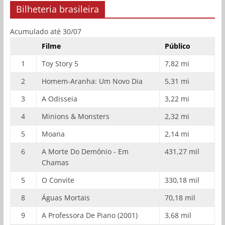
Bilheteria brasileira
Acumulado até 30/07
Filme
Público
1
Toy Story 5
7,82 mi
2
Homem-Aranha: Um Novo Dia
5,31 mi
3
A Odisseia
3,22 mi
4
Minions & Monsters
2,32 mi
5
Moana
2,14 mi
6
A Morte Do Demônio - Em
431,27 mil
Chamas
5
O Convite
330,18 mil
8
Águas Mortais
70,18 mil
9
A Professora De Piano (2001)
3,68 mil