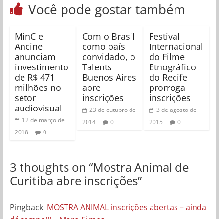
Você pode gostar também
MinC e
Com o Brasil
Festival
Ancine
como país
Internacional
anunciam
convidado, o
do Filme
investimento
Talents
Etnográfico
de R$ 471
Buenos Aires
do Recife
milhões no
abre
prorroga
setor
inscrições
inscrições
audiovisual
23 de outubro de
3 de agosto de
12 de março de
2014
0
2015
0
2018
0
3 thoughts on “
Mostra Animal de
Curitiba abre inscrições
”
Pingback:
MOSTRA ANIMAL inscrições abertas – ainda