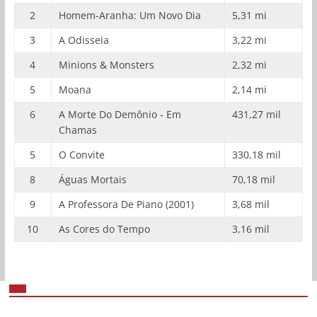
2
Homem-Aranha: Um Novo Dia
5,31 mi
3
A Odisseia
3,22 mi
4
Minions & Monsters
2,32 mi
5
Moana
2,14 mi
6
A Morte Do Demônio - Em
431,27 mil
Chamas
5
O Convite
330,18 mil
8
Águas Mortais
70,18 mil
9
A Professora De Piano (2001)
3,68 mil
10
As Cores do Tempo
3,16 mil