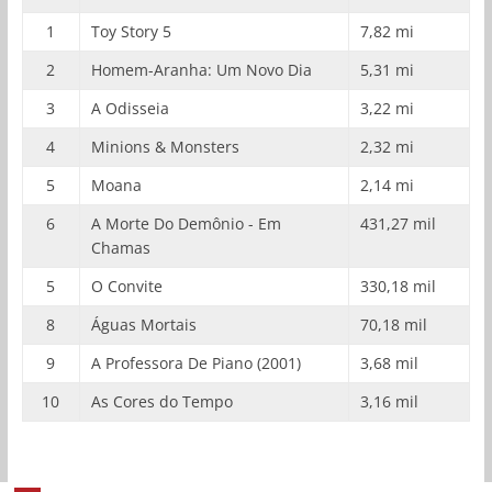
1
Toy Story 5
7,82 mi
2
Homem-Aranha: Um Novo Dia
5,31 mi
3
A Odisseia
3,22 mi
4
Minions & Monsters
2,32 mi
5
Moana
2,14 mi
6
A Morte Do Demônio - Em
431,27 mil
Chamas
5
O Convite
330,18 mil
8
Águas Mortais
70,18 mil
9
A Professora De Piano (2001)
3,68 mil
10
As Cores do Tempo
3,16 mil