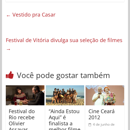
←
Vestido pra Casar
Festival de Vitória divulga sua seleção de filmes
→
Você pode gostar também
Festival do
“Ainda Estou
Cine Ceará
Rio recebe
Aqui” é
2012
Olivier
finalista a
4 de junho de
Assayas
melhor filme