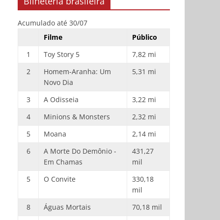
Bilheteria brasileira
Acumulado até 30/07
Filme
Público
1
Toy Story 5
7,82 mi
2
Homem-Aranha: Um
5,31 mi
Novo Dia
3
A Odisseia
3,22 mi
4
Minions & Monsters
2,32 mi
5
Moana
2,14 mi
6
A Morte Do Demônio -
431,27
Em Chamas
mil
5
O Convite
330,18
mil
8
Águas Mortais
70,18 mil