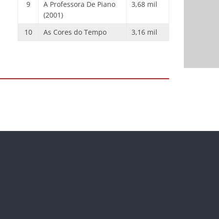
9
A Professora De Piano
3,68 mil
(2001)
10
As Cores do Tempo
3,16 mil