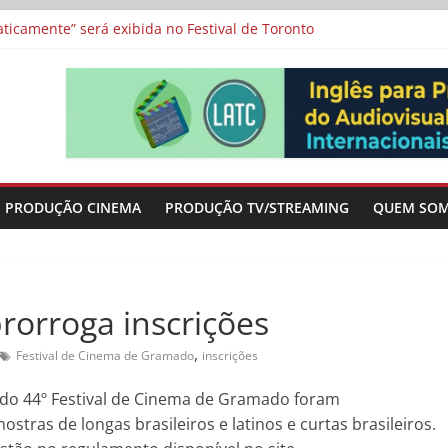
icamente” será exibida no Festival de Toronto
 protagonizam adaptação brasileira de série argentina para o cin
vismo e divide prêmio principal entre “Manas” e “O Agente Secreto”
-metragens sobre envelhecimento criados a partir de histórias de
a”, “Os Feiticeiros Inocentes” e filme-tributo de Wajda a Zbigniew
PRODUÇÃO CINEMA
PRODUÇÃO TV/STREAMING
QUEM SO
rorroga inscrições
,
Festival de Cinema de Gramado
inscrições
s do 44º Festival de Cinema de Gramado foram
stras de longas brasileiros e latinos e curtas brasileiros.