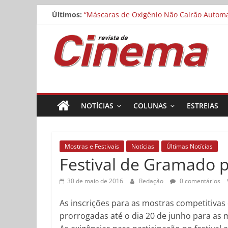
Pular
Últimos:
“Máscaras de Oxigênio Não Cairão Automat
para
Matheus Nachtergaele e Gregório Duvivier
o
Revista
Noite dos Otelos pauta-se pelo distributi
conteúdo
Museu da Pessoa abre chamada para curta
Cinemateca exibe “O Manuscrito de Saragoç
de
Cinema
NOTÍCIAS
COLUNAS
ESTREIAS
Online
Mostras e Festivais
Notícias
Últimas Notícias
Festival de Gramado p
30 de maio de 2016
Redação
0 comentários
As inscrições para as mostras competitiva
prorrogadas até o dia 20 de junho para as mo