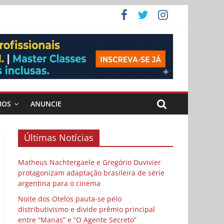
ema
 vida
 Cybulski
MOS
ANUNCIE
Últimas Notícias
Matheus Nachtergaele e Gregório Duvivier
protagonizam adaptação brasileira de série
argentina para o cinema
Noite dos Otelos pauta-se pelo
distributivismo e divide prêmio principal
entre “Manas” e “O Agente Secreto”