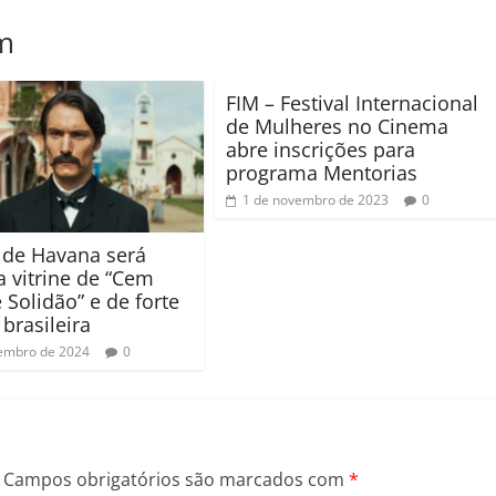
m
FIM – Festival Internacional
de Mulheres no Cinema
abre inscrições para
programa Mentorias
1 de novembro de 2023
0
l de Havana será
a vitrine de “Cem
 Solidão” e de forte
brasileira
embro de 2024
0
Campos obrigatórios são marcados com
*