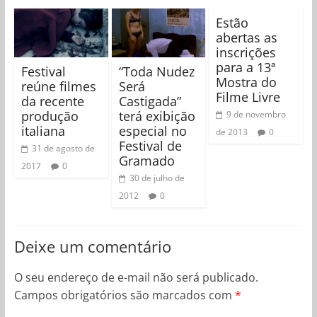
Estão
abertas as
inscrições
para a 13ª
Festival
“Toda Nudez
Mostra do
reúne filmes
Será
Filme Livre
da recente
Castigada”
produção
terá exibição
9 de novembro
italiana
especial no
de 2013
0
Festival de
31 de agosto de
Gramado
2017
0
30 de julho de
2012
0
Deixe um comentário
O seu endereço de e-mail não será publicado.
Campos obrigatórios são marcados com
*