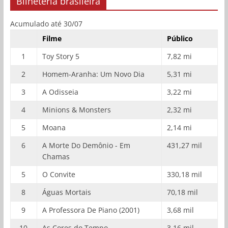
Bilheteria brasileira
Acumulado até 30/07
Filme
Público
1
Toy Story 5
7,82 mi
2
Homem-Aranha: Um Novo Dia
5,31 mi
3
A Odisseia
3,22 mi
4
Minions & Monsters
2,32 mi
5
Moana
2,14 mi
6
A Morte Do Demônio - Em
431,27 mil
Chamas
5
O Convite
330,18 mil
8
Águas Mortais
70,18 mil
9
A Professora De Piano (2001)
3,68 mil
10
As Cores do Tempo
3,16 mil