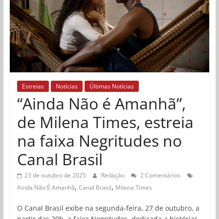
Estreias
Notícias
Últimas Notícias
“Ainda Não é Amanhã”,
de Milena Times, estreia
na faixa Negritudes no
Canal Brasil
23 de outubro de 2025
Redação
2 Comentários
,
,
Ainda Não É Amanhã
Canal Brasil
Milena Times
O Canal Brasil exibe na segunda-feira, 27 de outubro, a
partir das 20h, a faixa Negritudes, dedicada a histórias