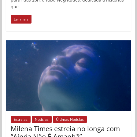
que
Ler mais
Estreias
Notícias
Últimas Notícias
Milena Times estreia no longa com
“Ainda Não É Amanhã”