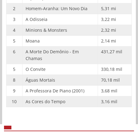
2
Homem-Aranha: Um Novo Dia
5,31 mi
3
A Odisseia
3,22 mi
4
Minions & Monsters
2,32 mi
5
Moana
2,14 mi
6
A Morte Do Demônio - Em
431,27 mil
Chamas
5
O Convite
330,18 mil
8
Águas Mortais
70,18 mil
9
A Professora De Piano (2001)
3,68 mil
10
As Cores do Tempo
3,16 mil