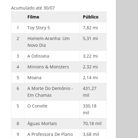
Acumulado até 30/07
Filme
Público
1
Toy Story 5
7,82 mi
2
Homem-Aranha: Um
5,31 mi
Novo Dia
3
A Odisseia
3,22 mi
4
Minions & Monsters
2,32 mi
5
Moana
2,14 mi
6
A Morte Do Demônio -
431,27
Em Chamas
mil
5
O Convite
330,18
mil
8
Águas Mortais
70,18 mil
9
A Professora De Piano
3,68 mil