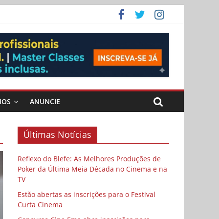
ema
MOS
ANUNCIE
Últimas Notícias
Reflexo do Blefe: As Melhores Produções de
Poker da Última Meia Década no Cinema e na
TV
Estão abertas as inscrições para o Festival
Curta Cinema