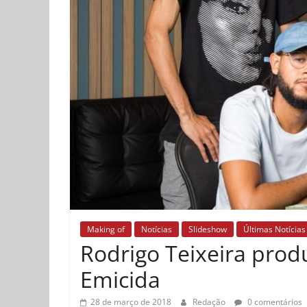
Making of
Notícias
Slideshow
Últimas Notícias
Rodrigo Teixeira prod
Emicida
28 de março de 2018
Redação
0 comentários