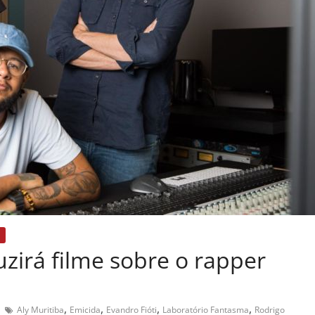
uzirá filme sobre o rapper
,
,
,
,
Aly Muritiba
Emicida
Evandro Fióti
Laboratório Fantasma
Rodrigo