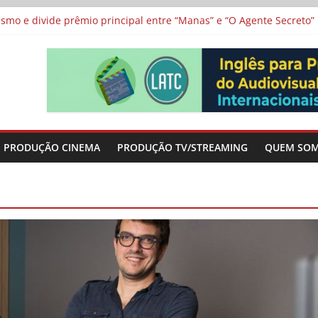
vismo e divide prêmio principal entre “Manas” e “O Agente Secreto”
 de Poker da Última Meia Década no Cinema e na TV
al Curta Cinema
lunos de escolas públicas
 protagonizam adaptação brasileira de série argentina para o cin
PRODUÇÃO CINEMA
PRODUÇÃO TV/STREAMING
QUEM SO