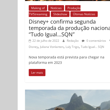
Making of
Notícias
Produção
TV/Streaming
Slideshow
Últimas Notícias
Disney+ confirma segunda
temporada da produção naciona
“Tudo Igual…SQN”
22 de julho de 2022
Redação
0 comentários
,
,
,
Disney
Juliana Vonlanten
Luly Trigo
Tudo Igual... SQN
Nova temporada está prevista para chegar na
plataforma em 2023
Ler mais