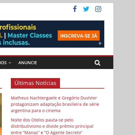
 Cybulski
ema
 vida
MOS
ANUNCIE
Últimas Notícias
Matheus Nachtergaele e Gregório Duvivier
protagonizam adaptação brasileira de série
argentina para o cinema
Noite dos Otelos pauta-se pelo
distributivismo e divide prêmio principal
entre “Manas” e “O Agente Secreto”