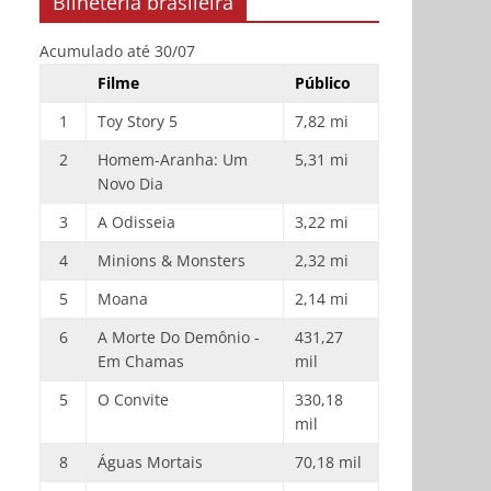
Bilheteria brasileira
Acumulado até 30/07
Filme
Público
1
Toy Story 5
7,82 mi
2
Homem-Aranha: Um
5,31 mi
Novo Dia
3
A Odisseia
3,22 mi
4
Minions & Monsters
2,32 mi
5
Moana
2,14 mi
6
A Morte Do Demônio -
431,27
Em Chamas
mil
5
O Convite
330,18
mil
8
Águas Mortais
70,18 mil