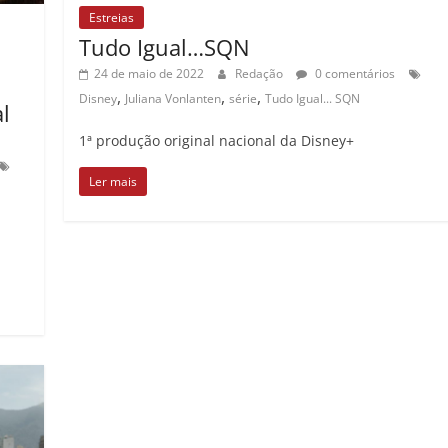
Estreias
Tudo Igual…SQN
24 de maio de 2022
Redação
0 comentários
,
,
,
Disney
Juliana Vonlanten
série
Tudo Igual... SQN
l
1ª produção original nacional da Disney+
Ler mais