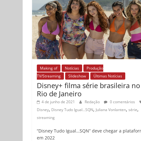
Making of
Notícias
Produção
TV/Streaming
Slideshow
Últimas Notícias
Disney+ filma série brasileira no
Rio de Janeiro
4 de junho de 2021
Redação
0 comentários
,
,
,
,
Disney
Disney Tudo Igual...SQN
Juliana Vonlanten
série
streaming
“Disney Tudo Igual…SQN” deve chegar a platafo
em 2022