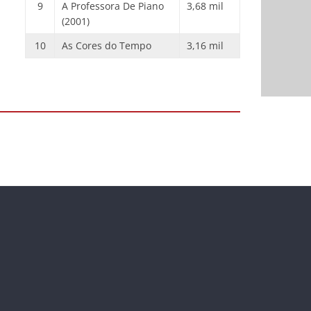
9
A Professora De Piano
3,68 mil
(2001)
10
As Cores do Tempo
3,16 mil