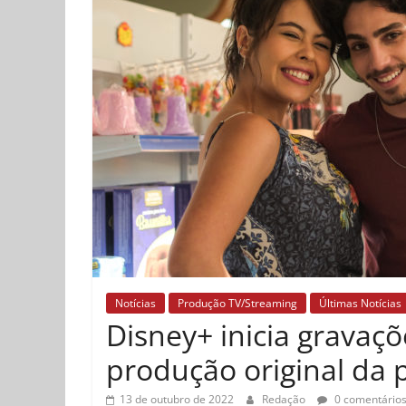
Notícias
Produção TV/Streaming
Últimas Notícias
Disney+ inicia grava
produção original da 
13 de outubro de 2022
Redação
0 comentário