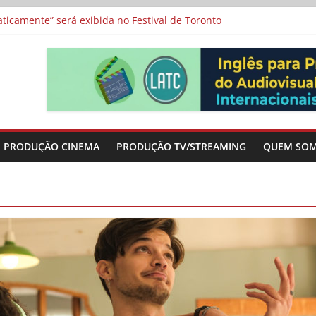
a”, “Os Feiticeiros Inocentes” e filme-tributo de Wajda a Zbigniew
icamente” será exibida no Festival de Toronto
 protagonizam adaptação brasileira de série argentina para o cin
vismo e divide prêmio principal entre “Manas” e “O Agente Secreto”
-metragens sobre envelhecimento criados a partir de histórias de
PRODUÇÃO CINEMA
PRODUÇÃO TV/STREAMING
QUEM SO