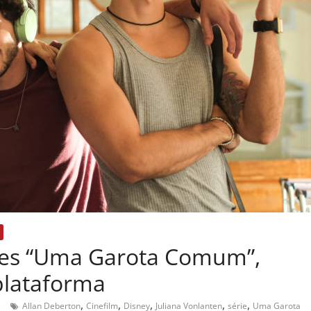
ções “Uma Garota Comum”,
plataforma
,
,
,
,
,
s
Allan Deberton
Cinefilm
Disney
Juliana Vonlanten
série
Uma Garota