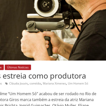
w
Últimas Notícias
s estreia como produtora
,
,
,
os
Cláudia Jouvin
comédia
Mariana Ximenes
Um Homem Só
 o filme “Um Homem Só” acabou de ser rodado no Rio de
dutora Giros marca também a estreia da atriz Mariana
 Brichta, Ingrid Guimarães, Otávio Muller, Eliane