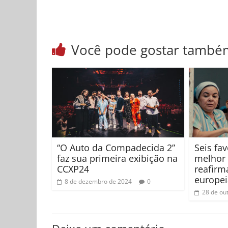
Você pode gostar també
“O Auto da Compadecida 2”
Seis fa
faz sua primeira exibição na
melhor 
CCXP24
reafir
europeia
8 de dezembro de 2024
0
28 de ou