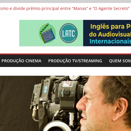
 protagonizam adaptação brasileira de série argentina para o cin
vismo e divide prêmio principal entre “Manas” e “O Agente Secreto”
 de Poker da Última Meia Década no Cinema e na TV
al Curta Cinema
lunos de escolas públicas
PRODUÇÃO CINEMA
PRODUÇÃO TV/STREAMING
QUEM SO