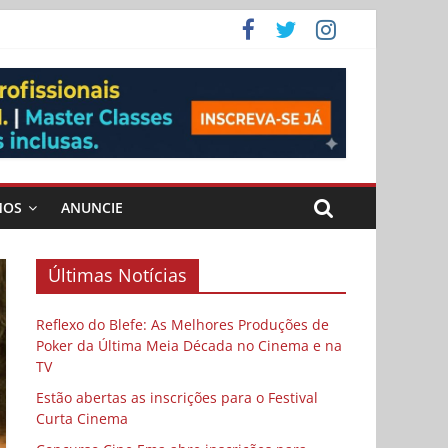
ema
MOS
ANUNCIE
Últimas Notícias
Reflexo do Blefe: As Melhores Produções de
Poker da Última Meia Década no Cinema e na
TV
Estão abertas as inscrições para o Festival
Curta Cinema