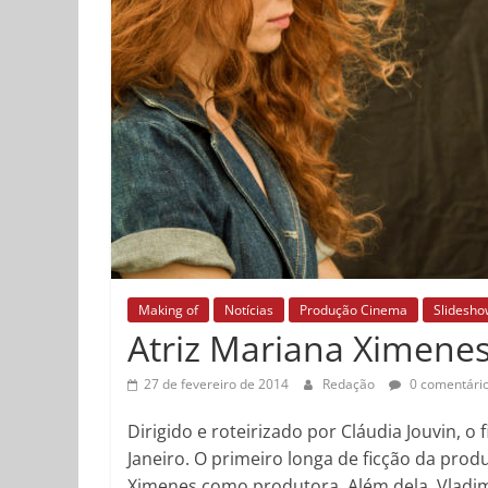
Making of
Notícias
Produção Cinema
Slidesho
Atriz Mariana Ximene
27 de fevereiro de 2014
Redação
0 comentári
Dirigido e roteirizado por Cláudia Jouvin,
Janeiro. O primeiro longa de ficção da pro
Ximenes como produtora. Além dela, Vladimir