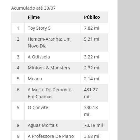
Acumulado até 30/07
Filme
Público
1
Toy Story 5
7,82 mi
2
Homem-Aranha: Um
5,31 mi
Novo Dia
3
A Odisseia
3,22 mi
4
Minions & Monsters
2,32 mi
5
Moana
2,14 mi
6
A Morte Do Demônio -
431,27
Em Chamas
mil
5
O Convite
330,18
mil
8
Águas Mortais
70,18 mil
9
A Professora De Piano
3,68 mil