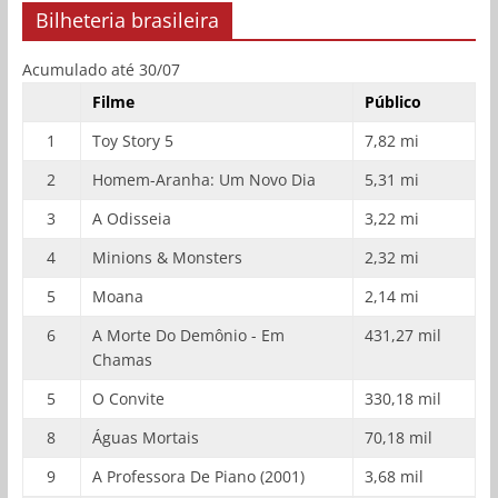
Bilheteria brasileira
Acumulado até 30/07
Filme
Público
1
Toy Story 5
7,82 mi
2
Homem-Aranha: Um Novo Dia
5,31 mi
3
A Odisseia
3,22 mi
4
Minions & Monsters
2,32 mi
5
Moana
2,14 mi
6
A Morte Do Demônio - Em
431,27 mil
Chamas
5
O Convite
330,18 mil
8
Águas Mortais
70,18 mil
9
A Professora De Piano (2001)
3,68 mil