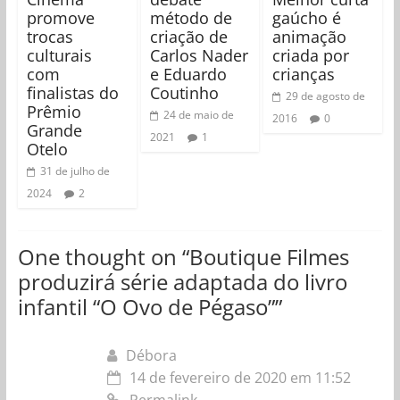
promove
método de
gaúcho é
trocas
criação de
animação
culturais
Carlos Nader
criada por
com
e Eduardo
crianças
finalistas do
Coutinho
29 de agosto de
Prêmio
24 de maio de
2016
0
Grande
2021
1
Otelo
31 de julho de
2024
2
One thought on “
Boutique Filmes
produzirá série adaptada do livro
infantil “O Ovo de Pégaso”
”
Débora
14 de fevereiro de 2020 em 11:52