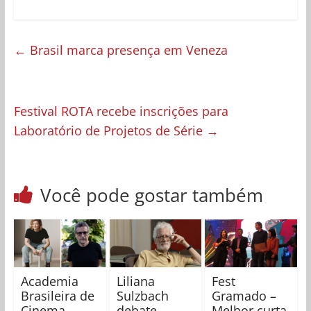
←
Brasil marca presença em Veneza
Festival ROTA recebe inscrições para
Laboratório de Projetos de Série
→
Você pode gostar também
Academia
Liliana
Fest
Brasileira de
Sulzbach
Gramado –
Cinema
debate
Melhor curta