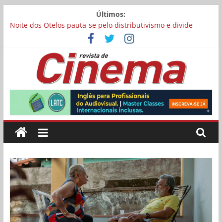
Pular
Últimos:
para
Noite dos Otelos pauta-se pelo distributivismo e divide
o
prêmio principal entre “Manas” e “O Agente Secreto”
conteúdo
Reflexo do Blefe: As Melhores Produções de Poker da Última
Meia Década no Cinema e na TV
Estão abertas as inscrições para o Festival Curta Cinema
Concurso Cine.Ema abre inscrições para alunos de escolas
Revista
públicas
Matheus Nachtergaele e Gregório Duvivier protagonizam
adaptação brasileira de série argentina para o cinema
de
Cinema
Online