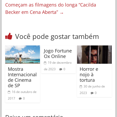
Começam as filmagens do longa “Cacilda
Becker em Cena Aberta”
→
Você pode gostar também
Jogo Fortune
Ox Online
19 de dezembro
Mostra
Horror e
de 2023
0
Internacional
nojo à
de Cinema
tortura
de SP
30 de junho de
16 de outubro de
2023
0
2017
0
Deixe um comentário