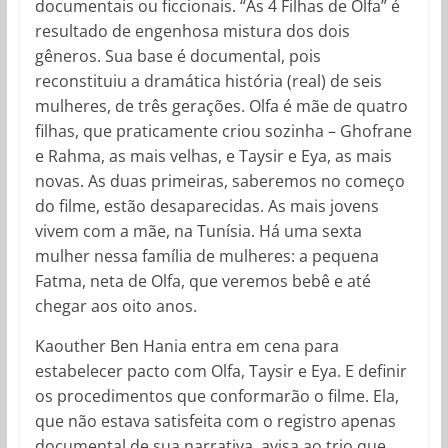
documentais ou ficcionais. “As 4 Filhas de Olfa” é
resultado de engenhosa mistura dos dois
gêneros. Sua base é documental, pois
reconstituiu a dramática história (real) de seis
mulheres, de três gerações. Olfa é mãe de quatro
filhas, que praticamente criou sozinha – Ghofrane
e Rahma, as mais velhas, e Taysir e Eya, as mais
novas. As duas primeiras, saberemos no começo
do filme, estão desaparecidas. As mais jovens
vivem com a mãe, na Tunísia. Há uma sexta
mulher nessa família de mulheres: a pequena
Fatma, neta de Olfa, que veremos bebê e até
chegar aos oito anos.
Kaouther Ben Hania entra em cena para
estabelecer pacto com Olfa, Taysir e Eya. E definir
os procedimentos que conformarão o filme. Ela,
que não estava satisfeita com o registro apenas
documental de sua narrativa, avisa ao trio que