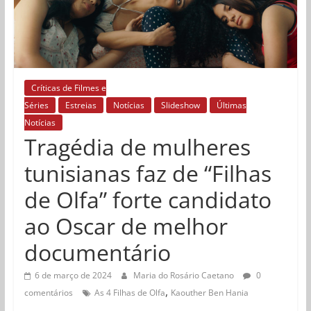
Críticas de Filmes e
Séries
Estreias
Notícias
Slideshow
Últimas
Notícias
Tragédia de mulheres
tunisianas faz de “Filhas
de Olfa” forte candidato
ao Oscar de melhor
documentário
6 de março de 2024
Maria do Rosário Caetano
0
,
comentários
As 4 Filhas de Olfa
Kaouther Ben Hania