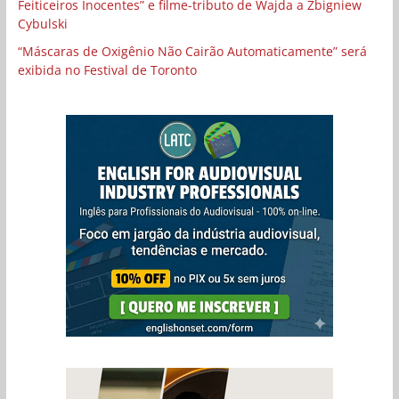
Feiticeiros Inocentes” e filme-tributo de Wajda a Zbigniew
Cybulski
“Máscaras de Oxigênio Não Cairão Automaticamente” será
exibida no Festival de Toronto