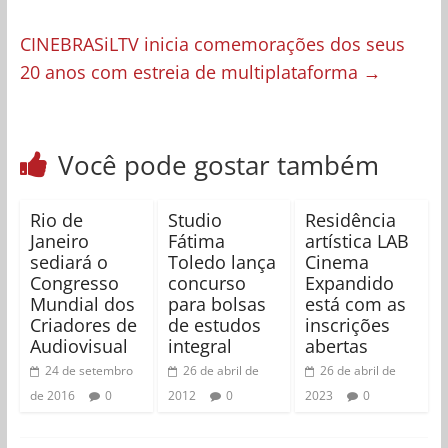
CINEBRASiLTV inicia comemorações dos seus
20 anos com estreia de multiplataforma
→
Você pode gostar também
Rio de
Studio
Residência
Janeiro
Fátima
artística LAB
sediará o
Toledo lança
Cinema
Congresso
concurso
Expandido
Mundial dos
para bolsas
está com as
Criadores de
de estudos
inscrições
Audiovisual
integral
abertas
24 de setembro
26 de abril de
26 de abril de
de 2016
0
2012
0
2023
0