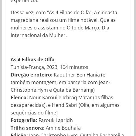
experiência.
Dessa vez, com “As 4 Filhas de Olfa”, a cineasta
magrebiana realizou um filme notável. Que as
mulheres o assistam no Oito de Março, Dia
Internacional da Mulher.
As 4 Filhas de Olfa
Tunísia-França, 2023, 104 minutos
Direção e roteiro:
Kaouther Ben Hania (e
também montagem, em parceria com Jean-
Christophe Hym e Qutaiba Barhamji)
Elenco:
Nour Karoui e Ichraq Matar (as filhas
desaparecidas), e Hend Sabri (Olfa, em algumas
sequências do filme)
Fotografia:
Farouk Laaridh
Trilha sonora:
Amine Bouhafa
Edição:
Jean-Christophe Hym, Qutaiba Barhamji e