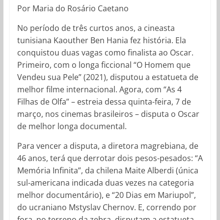
Por Maria do Rosário Caetano
No período de três curtos anos, a cineasta
tunisiana Kaouther Ben Hania fez história. Ela
conquistou duas vagas como finalista ao Oscar.
Primeiro, com o longa ficcional “O Homem que
Vendeu sua Pele” (2021), disputou a estatueta de
melhor filme internacional. Agora, com “As 4
Filhas de Olfa” – estreia dessa quinta-feira, 7 de
março, nos cinemas brasileiros – disputa o Oscar
de melhor longa documental.
Para vencer a disputa, a diretora magrebiana, de
46 anos, terá que derrotar dois pesos-pesados: “A
Memória Infinita”, da chilena Maite Alberdi (única
sul-americana indicada duas vezes na categoria
melhor documentário), e “20 Dias em Mariupol”,
do ucraniano Mstyslav Chernov. E, correndo por
fora, no terreno da zebra, disputam a estatueta