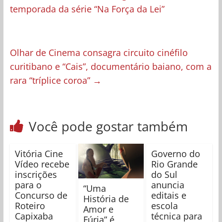
temporada da série “Na Força da Lei”
Olhar de Cinema consagra circuito cinéfilo
curitibano e “Cais”, documentário baiano, com a
rara “tríplice coroa”
→
Você pode gostar também
Vitória Cine
Governo do
Vídeo recebe
Rio Grande
inscrições
do Sul
para o
anuncia
“Uma
Concurso de
editais e
História de
Roteiro
escola
Amor e
Capixaba
técnica para
Fúria” é