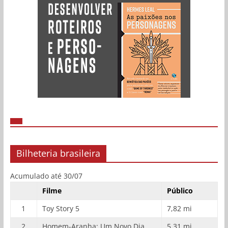
Bilheteria brasileira
Acumulado até 30/07
Filme
Público
1
Toy Story 5
7,82 mi
2
Homem-Aranha: Um Novo Dia
5,31 mi