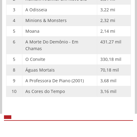
3
A Odisseia
3,22 mi
4
Minions & Monsters
2,32 mi
5
Moana
2,14 mi
6
A Morte Do Demônio - Em
431,27 mil
Chamas
5
O Convite
330,18 mil
8
Águas Mortais
70,18 mil
9
A Professora De Piano (2001)
3,68 mil
10
As Cores do Tempo
3,16 mil