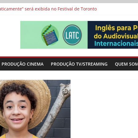
icamente” será exibida no Festival de Toronto
 protagonizam adaptação brasileira de série argentina para o cin
vismo e divide prêmio principal entre “Manas” e “O Agente Secreto”
-metragens sobre envelhecimento criados a partir de histórias de
a”, “Os Feiticeiros Inocentes” e filme-tributo de Wajda a Zbigniew
PRODUÇÃO CINEMA
PRODUÇÃO TV/STREAMING
QUEM SO