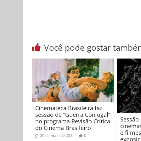
Você pode gostar també
Cinemateca Brasileira faz
sessão de “Guerra Conjugal”
Sessão 
no programa Revisão Crítica
cinemas
do Cinema Brasileiro
e filme
20 de maio de 2025
0
exposiç