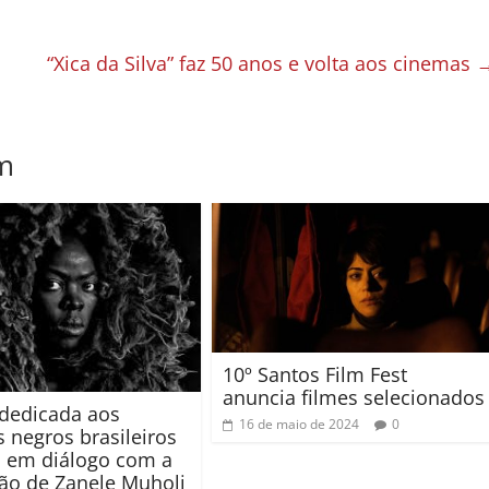
“Xica da Silva” faz 50 anos e volta aos cinemas
m
10º Santos Film Fest
anuncia filmes selecionados
dedicada aos
16 de maio de 2024
0
 negros brasileiros
s em diálogo com a
ão de Zanele Muholi