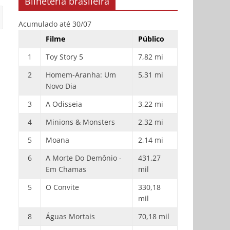
Bilheteria brasileira
Acumulado até 30/07
Filme
Público
1
Toy Story 5
7,82 mi
2
Homem-Aranha: Um
5,31 mi
Novo Dia
3
A Odisseia
3,22 mi
4
Minions & Monsters
2,32 mi
5
Moana
2,14 mi
6
A Morte Do Demônio -
431,27
Em Chamas
mil
5
O Convite
330,18
mil
8
Águas Mortais
70,18 mil