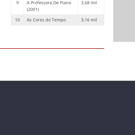
9
A Professora De Piano
3,68 mil
(2001)
10
As Cores do Tempo
3,16 mil