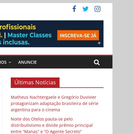
ema
 vida
 Cybulski
MOS
ANUNCIE
Últimas Notícias
Matheus Nachtergaele e Gregório Duvivier
protagonizam adaptação brasileira de série
argentina para o cinema
Noite dos Otelos pauta-se pelo
distributivismo e divide prêmio principal
entre “Manas” e “O Agente Secreto”