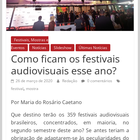
Festivais, Mostras e
Eventos
Notícias
Slideshow
Últimas Notícias
Como ficam os festivais
audiovisuais esse ano?
26 de março de 2020
Redação
0 comentários
,
festival
mostra
Por Maria do Rosário Caetano
Que destino terão os 359 festivais audiovisuais
brasileiros, concentrados, em maioria, no
segundo semestre deste ano? Se antes teriam a
obrigação de adaptarem-se às peculiaridades do