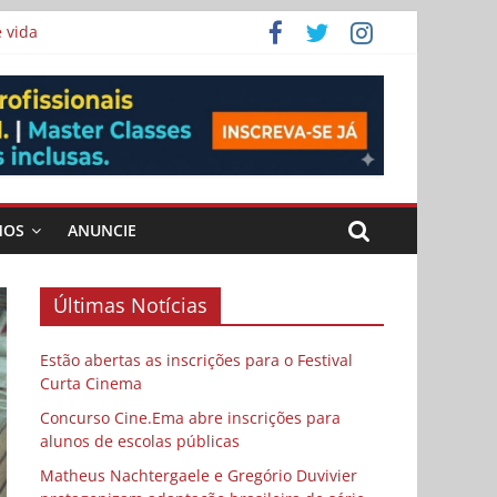
 vida
ema
MOS
ANUNCIE
Últimas Notícias
Estão abertas as inscrições para o Festival
Curta Cinema
Concurso Cine.Ema abre inscrições para
alunos de escolas públicas
Matheus Nachtergaele e Gregório Duvivier