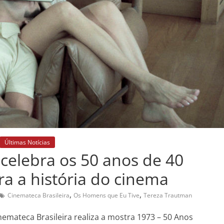
Últimas Notícias
 celebra os 50 anos de 40
ra a história do cinema
,
,
Cinemateca Brasileira
Os Homens que Eu Tive
Tereza Trautman
inemateca Brasileira realiza a mostra 1973 – 50 Anos