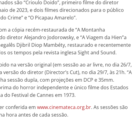
nados são “Crioulo Doido”, primeiro filme do diretor
maio de 2023, e dois filmes direcionados para o público
o do Crime” e “O Picapau Amarelo”.
 com a cópia recém-restaurada de “A Montanha
o diretor Alejandro Jodorowsky, e “A Viagem da Hien”a
senegalês Djibril Diop Mambéty, restaurado e recentemente
os os tempos pela revista inglesa Sight and Sound.
ibido na versão original (em sessão ao ar livre, no dia 26/7,
ersão do diretor (Director’s Cut), no dia 29/7, às 21h. “A
nha sessão dupla, com projeções em DCP e 35mm.
prima do horror independente e único filme dos Estados
a do Festival de Cannes em 1973.
er conferida em
www.cinemateca.org.br
. As sessões são
ma hora antes de cada sessão.