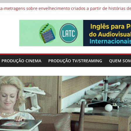
vismo e divide prêmio principal entre “Manas” e “O Agente Secreto”
-metragens sobre envelhecimento criados a partir de histórias de
al Curta Cinema
lunos de escolas públicas
 protagonizam adaptação brasileira de série argentina para o cin
PRODUÇÃO CINEMA
PRODUÇÃO TV/STREAMING
QUEM SO