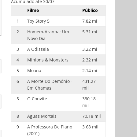
Acumulado até 30/07
Filme
Público
1
Toy Story 5
7,82 mi
2
Homem-Aranha: Um
5,31 mi
Novo Dia
3
A Odisseia
3,22 mi
4
Minions & Monsters
2,32 mi
5
Moana
2,14 mi
6
A Morte Do Demônio -
431,27
Em Chamas
mil
5
O Convite
330,18
mil
8
Águas Mortais
70,18 mil
9
A Professora De Piano
3,68 mil
(2001)