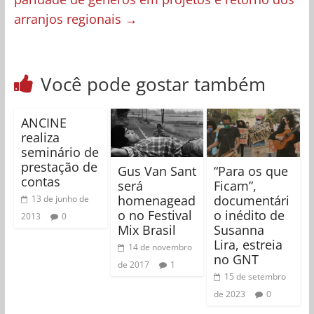
arranjos regionais
→
Você pode gostar também
ANCINE
realiza
seminário de
prestação de
Gus Van Sant
“Para os que
contas
será
Ficam”,
homenagead
documentári
13 de junho de
o no Festival
o inédito de
2013
0
Mix Brasil
Susanna
Lira, estreia
14 de novembro
no GNT
de 2017
1
15 de setembro
de 2023
0