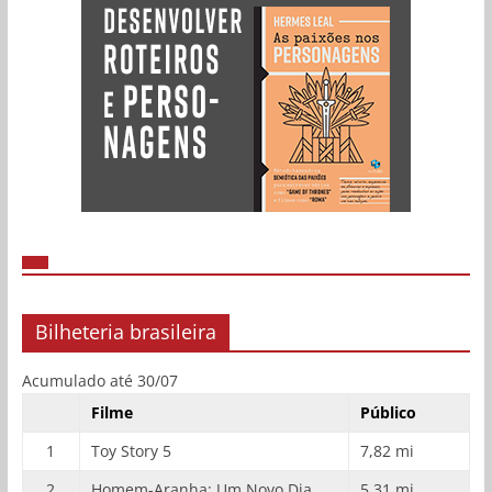
Bilheteria brasileira
Acumulado até 30/07
Filme
Público
1
Toy Story 5
7,82 mi
2
Homem-Aranha: Um Novo Dia
5,31 mi