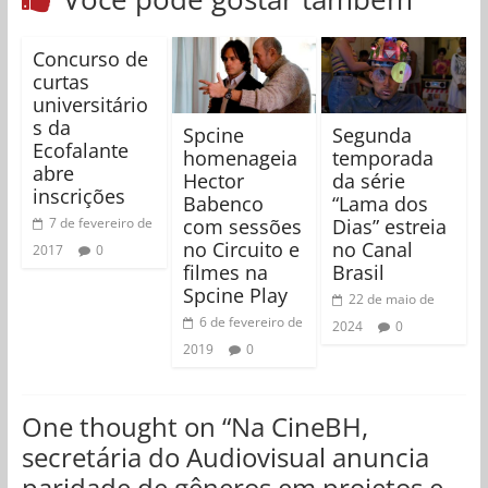
Concurso de
curtas
universitário
s da
Spcine
Segunda
Ecofalante
homenageia
temporada
abre
Hector
da série
inscrições
Babenco
“Lama dos
com sessões
Dias” estreia
7 de fevereiro de
no Circuito e
no Canal
2017
0
filmes na
Brasil
Spcine Play
22 de maio de
6 de fevereiro de
2024
0
2019
0
One thought on “
Na CineBH,
secretária do Audiovisual anuncia
paridade de gêneros em projetos e