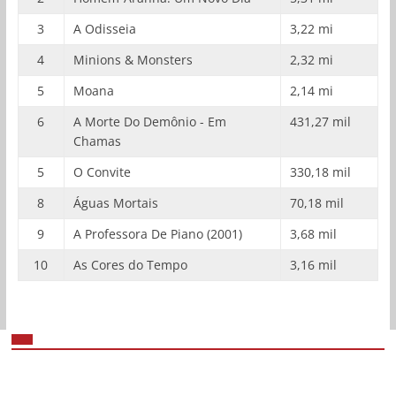
3
A Odisseia
3,22 mi
4
Minions & Monsters
2,32 mi
5
Moana
2,14 mi
6
A Morte Do Demônio - Em
431,27 mil
Chamas
5
O Convite
330,18 mil
8
Águas Mortais
70,18 mil
9
A Professora De Piano (2001)
3,68 mil
10
As Cores do Tempo
3,16 mil